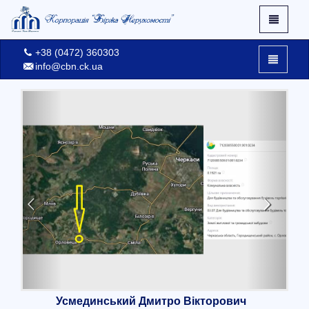
+38 (0472) 360303
info@cbn.ck.ua
X
Facebook
Про нас
Контакти
Вхід
Усмединський Дмитро Вікторович