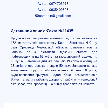
тел: 0674703915
тел: 0935409893
usmedin@gmail.com
Детальний опис об`єкта №11435:
Продаємо автозаправний комплекс, що розташований на
182 км автомобільного шляху Київ – Знам’янка Н 01, у
селі Орловець Черкаської області. Заправка має 2
колонки по 4 пістолети, підземні ємкості для
нафтопродуктів на 52 куб.м, та газозаправний модуль на
10 куб.м. Земельна ділянка площею 19 соток в оренді на
25 років, операторська площею 50 кв.м. Заправка не має
конкурентів поруч, стабільно працює більше 30 років,
буде приносити прибуток і надалі. Хочеш розширити свій
бізнес та мати стабільне джерело прибутку – телефонуй
вже зараз, такі пропозиції на ринку трапляються нечасто!