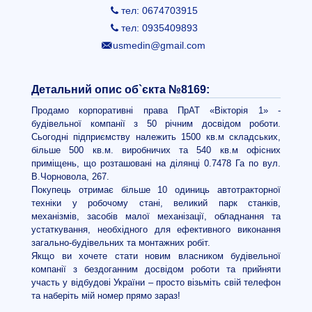
тел: 0674703915
тел: 0935409893
usmedin@gmail.com
Детальний опис об`єкта №8169:
Продамо корпоративні права ПрАТ «Вікторія 1» -
будівельної компанії з 50 річним досвідом роботи.
Сьогодні підприємству належить 1500 кв.м складських,
більше 500 кв.м. виробничих та 540 кв.м офісних
приміщень, що розташовані на ділянці 0.7478 Га по вул.
В.Чорновола, 267.
Покупець отримає більше 10 одиниць автотракторної
техніки у робочому стані, великий парк станків,
механізмів, засобів малої механізації, обладнання та
устаткування, необхідного для ефективного виконання
загально-будівельних та монтажних робіт.
Якщо ви хочете стати новим власником будівельної
компанії з бездоганним досвідом роботи та прийняти
участь у відбудові України – просто візьміть свій телефон
та наберіть мій номер прямо зараз!