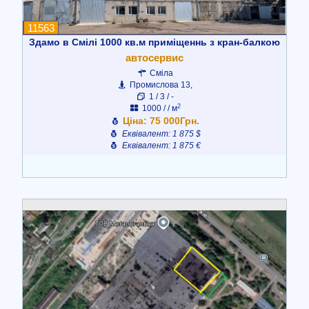
11563
Здамо в Смілі 1000 кв.м приміщеннь з кран-балкою
автосервис
Сміла
Промислова 13,
1 / 3 / -
2
1000 / / м
Ціна: 75 000Грн.
Еквівалент: 1 875 $
Еквівалент: 1 875 €