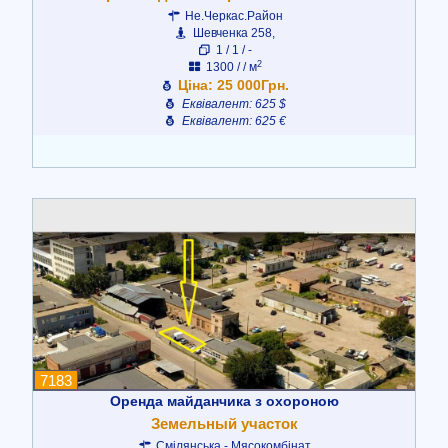
Не.Черкас.Район
Шевченка 258,
1 / 1 / -
2
1300 / / м
Ціна: 25 000Грн.
Еквівалент: 625 $
Еквівалент: 625 €
7183
Оренда майданчика з охороною
Земельный участок
Смілянська - Мясокомбінат