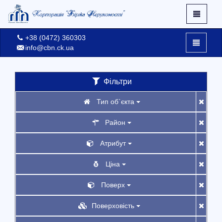
+38 (0472) 360303
info@cbn.ck.ua
Фільтри
X
Тип об`єкта
Facebook
Район
Про нас
Атрибут
Контакти
Ціна
Вхід
Поверх
Поверховість