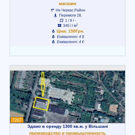
магазин
Не.Черкас.Район
Перемоги 28,
1 / 9 / -
2
340 / / м
Ціна: 150Грн.
Еквівалент: 4 $
Еквівалент: 4 €
7267
Здамо в оренду 1300 кв.м. у Вільшані
производство и промышленность