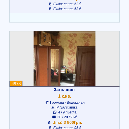
Еквівалент: 63 $
Еквівалент: 63 €
4978
Заголовок
1 к.кв.
Громова - Водоканал
М.Зализняка,
4 / 9 / цегла
2
30 / 20 / 9 м
Ціна: 3 800Грн.
Еквівалент: 95 $