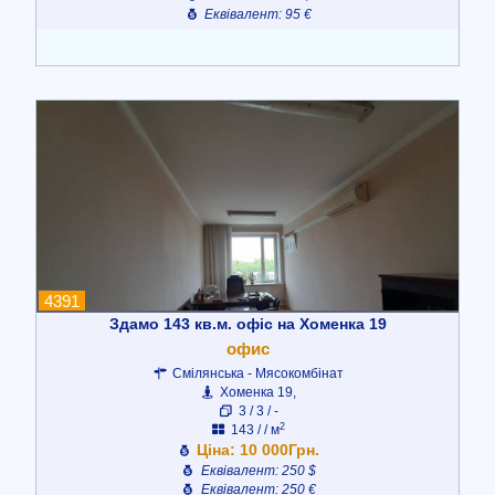
Еквівалент: 95 €
4391
Здамо 143 кв.м. офіс на Хоменка 19
офис
Смілянська - Мясокомбінат
Хоменка 19,
3 / 3 / -
2
143 / / м
Ціна: 10 000Грн.
Еквівалент: 250 $
Еквівалент: 250 €