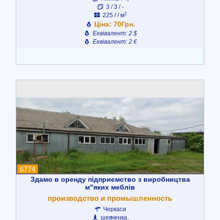
3 / 3 / -
2
225 / / м
Ціна: 70Грн.
Еквівалент: 2 $
Еквівалент: 2 €
6774
Здамо в оренду підприємство з виробництва
м"яких меблів
производство и промышленность
Черкаси
шевченка,