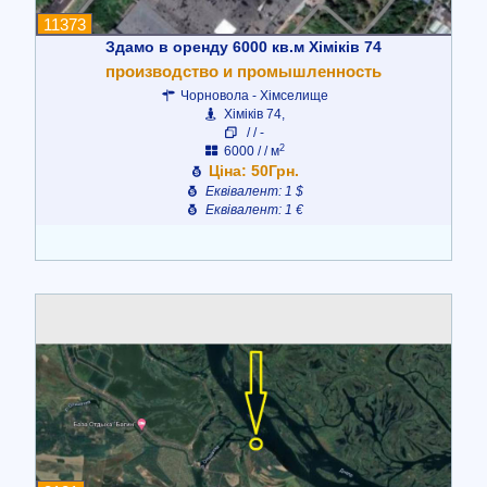
11373
Здамо в оренду 6000 кв.м Хіміків 74
производство и промышленность
Чорновола - Хімселище
Хіміків 74,
/ / -
2
6000 / / м
Ціна: 50Грн.
Еквівалент: 1 $
Еквівалент: 1 €