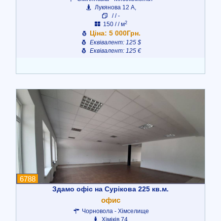
Лукянова 12 А,
/ / -
2
150 / / м
Ціна: 5 000Грн.
Еквівалент: 125 $
Еквівалент: 125 €
6788
Здамо офіс на Сурікова 225 кв.м.
офис
Чорновола - Хімселище
Хіміків 74,