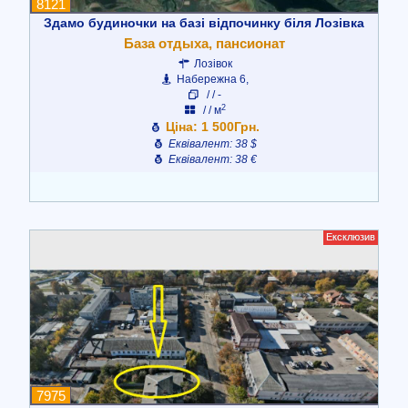
8121
Здамо будиночки на базі відпочинку біля Лозівка
База отдыха, пансионат
Лозівок
Набережна 6,
/ / -
2
/ / м
Ціна: 1 500Грн.
Еквівалент: 38 $
Еквівалент: 38 €
Ексклюзив
7975