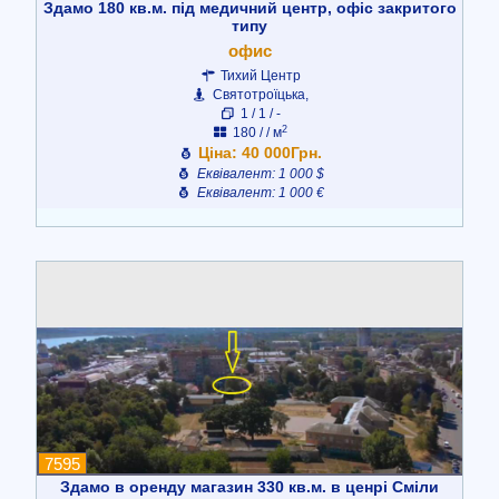
Здамо 180 кв.м. під медичний центр, офіс закритого
типу
офис
Тихий Центр
Святотроїцька,
1 / 1 / -
2
180 / / м
Ціна: 40 000Грн.
Еквівалент: 1 000 $
Еквівалент: 1 000 €
7595
Здамо в оренду магазин 330 кв.м. в ценрі Сміли